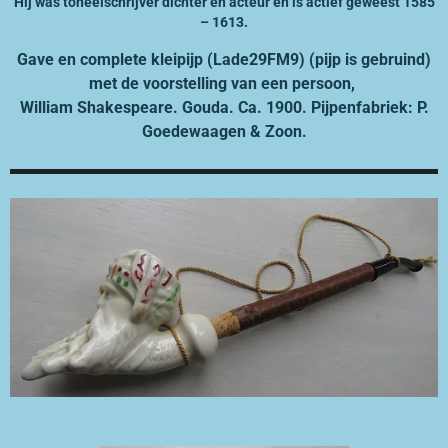
Hij was toneelschrijver dichter en acteur en is actief geweest 1585
– 1613.
Gave en complete kleipijp (Lade29FM9) (pijp is gebruind)
met de voorstelling van een persoon,
William Shakespeare. Gouda. Ca. 1900. Pijpenfabriek: P.
Goedewaagen & Zoon.