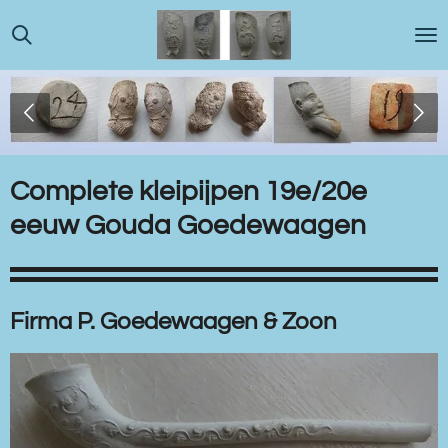
Ga
direct
naar
de
hoofdinhoud
Complete kleipijpen 19e/20e
eeuw Gouda Goedewaagen
Firma P. Goedewaagen & Zoon