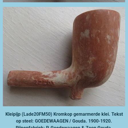
Kleipijp (Lade20FM50) Kromkop gemarmerde klei. Tekst
op steel:
GOEDEWAAGEN / Gouda. 1900-1920.
Pijpenfabriek: P. Goedewaagen & Zoon Gouda.