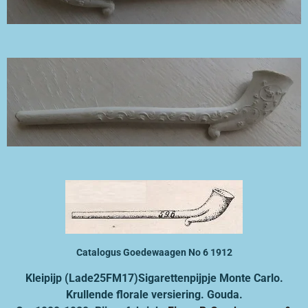
Catalogus Goedewaagen No 6 1912
Kleipijp (Lade25FM17)
Sigarettenpijpje Monte Carlo
.
Krullende florale versiering. Gouda.