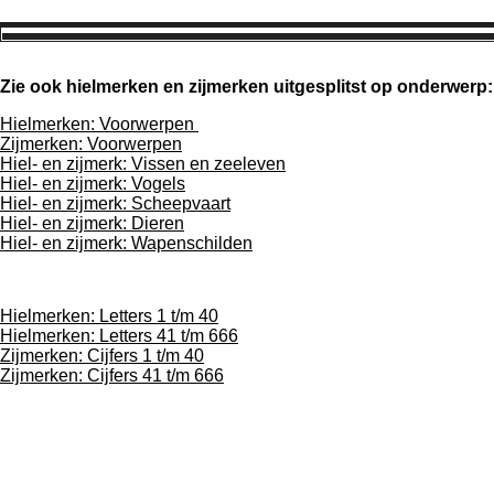
Zie ook hielmerken en zijmerken uitgesplitst op onderwerp:
Hielmerken: Voorwerpen
Zijmerken: Voorwerpen
Hiel- en zijmerk: Vissen en zeeleven
Hiel- en zijmerk: Vogels
Hiel- en zijmerk: Scheepvaart
Hiel- en zijmerk: Dieren
Hiel- en zijmerk: Wapenschilden
Hielmerken: Letters 1 t/m 40
Hielmerken: Letters 41 t/m 666
Zijmerken: Cijfers 1 t/m 40
Zijmerken: Cijfers 41 t/m 666