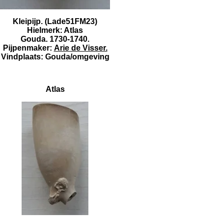
Kleipijp. (Lade51FM23)
Hielmerk: Atlas
Gouda. 1730-1740.
Pijpenmaker:
Arie de Visser.
Vindplaats: Gouda/omgeving
Atlas