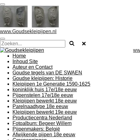
Ga
direct
naar
de
hoofdinhoud
www.Goudsekleipijpen.nl
ww
Home
Inhoud Site
Auteur en Contact
Goudse tegels van DE SWAEN
Goudse kleipijpen: Historie
Kleipijpen 1e Generatie 1590-1625
koninklijk huis 17e/18e eeuw
Pijpenstelen 17e/18e eeuw
Kleipijpen bewerkt 18e eeuw
Parelnaadtype 18e eeuw
Kleipijpen bewerkt 19e eeuw
Productiecentra Nederland
Fotoalbum: Begeer Willem
Pijpenmakers: België
Afwijkende pijpen 18e eeuw