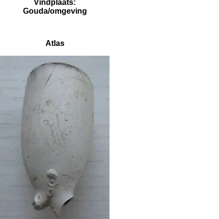
Vindplaats:
Gouda/omgeving
Atlas