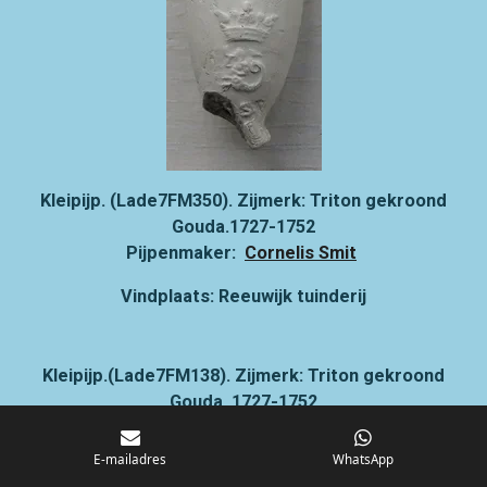
Kleipijp. (Lade7FM350). Zijmerk: Triton gekroond
Gouda.1727-1752
Pijpenmaker:
Cornelis Smit
Vindplaats: Reeuwijk tuinderij
Kleipijp.(Lade7FM138). Zijmerk: Triton gekroond
Gouda. 1727-1752
Pijpenmaker:
Cornelis Smit
E-mailadres
WhatsApp
Vindplaats: Gouda Bodegraafse straatweg