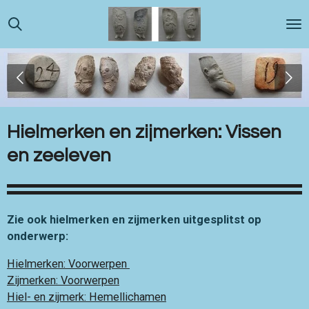
Ga
direct
naar
de
hoofdinhoud
Hielmerken en zijmerken: Vissen
en zeeleven
Zie ook hielmerken en zijmerken uitgesplitst op
onderwerp:
Hielmerken: Voorwerpen
Zijmerken: Voorwerpen
Hiel- en zijmerk: Hemellichamen