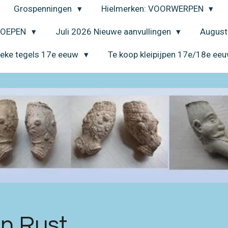
Grospenningen
Hielmerken: VOORWERPEN
EROEPEN
Juli 2026 Nieuwe aanvullingen
August
ieke tegels 17e eeuw
Te koop kleipijpen 17e/18e ee
n Rust