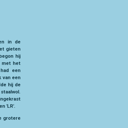
ven in de
et gieten
begon hij
f met het
j had een
k van een
de hij de
 staalwol.
ingekrast
n 'LR'.
De grotere