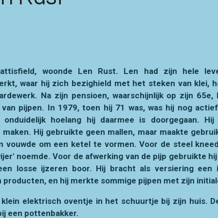
Wattisfield, woonde Len Rust. Len had zijn hele le
rkt, waar hij zich bezighield met het steken van klei, h
rdewerk. Na zijn pensioen, waarschijnlijk op zijn 65e, 
n pijpen. In 1979, toen hij 71 was, was hij nog actie
 onduidelijk hoelang hij daarmee is doorgegaan. Hi
n maken. Hij gebruikte geen mallen, maar maakte gebrui
en vouwde om een ketel te vormen. Voor de steel kneed
'wijer' noemde. Voor de afwerking van de pijp gebruikte hij
een losse ijzeren boor. Hij bracht als versiering een 
 producten, en hij merkte sommige pijpen met zijn initiale
klein elektrisch oventje in het schuurtje bij zijn huis. 
bij een pottenbakker.