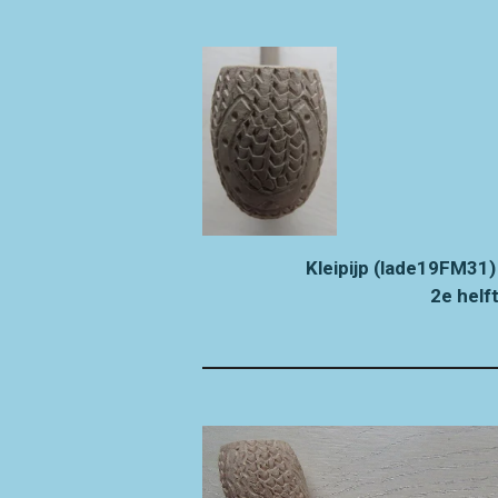
Kleipijp (lade19FM31
2e helf