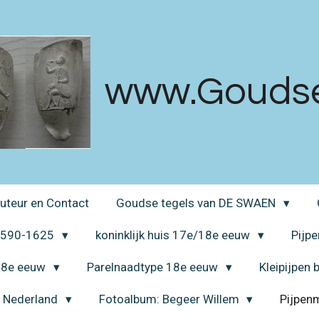
www.Goudsek
uteur en Contact
Goudse tegels van DE SWAEN
 1590-1625
koninklijk huis 17e/18e eeuw
Pijp
 18e eeuw
Parelnaadtype 18e eeuw
Kleipijpen
a Nederland
Fotoalbum: Begeer Willem
Pijpen