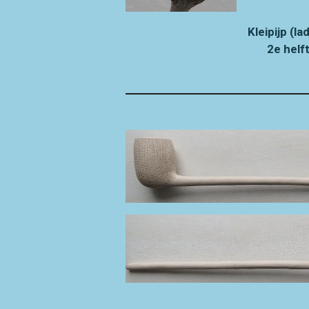
Kleipijp (
2e helf