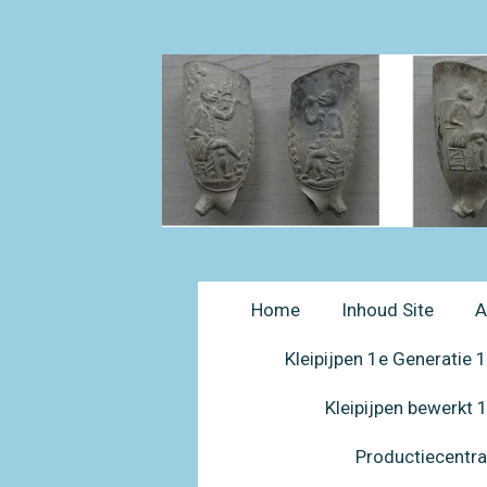
Ga
direct
naar
de
hoofdinhoud
Home
Inhoud Site
A
Kleipijpen 1e Generatie
Kleipijpen bewerkt
Productiecentr