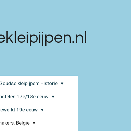
leipijpen.nl
Goudse kleipijpen: Historie
enstelen 17e/18e eeuw
 bewerkt 19e eeuw
makers: België