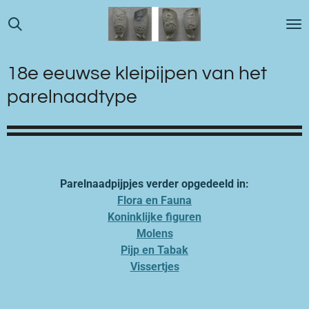
Ga
direct
naar
de
18e eeuwse kleipijpen van het
hoofdinhoud
parelnaadtype
Parelnaadpijpjes verder opgedeeld in:
Flora en Fauna
Koninklijke figuren
Molens
Pijp en Tabak
Vissertjes