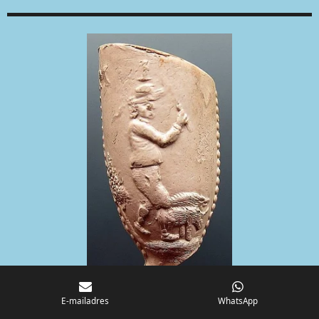
E-mailadres
WhatsApp
Kleipijp (AK) met v
arkenshoeder met erboven de letters