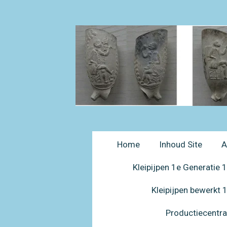
Ga
direct
naar
de
hoofdinhoud
Home
Inhoud Site
A
Kleipijpen 1e Generatie
Kleipijpen bewerkt
Productiecentr