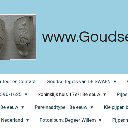
www.Goudsek
uteur en Contact
Goudse tegels van DE SWAEN
 1590-1625
koninklijk huis 17e/18e eeuw
Pijp
 18e eeuw
Parelnaadtype 18e eeuw
Kleipijpen
a Nederland
Fotoalbum: Begeer Willem
Pijpen