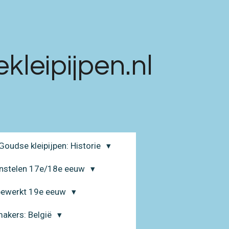
leipijpen.nl
Goudse kleipijpen: Historie
enstelen 17e/18e eeuw
 bewerkt 19e eeuw
makers: België