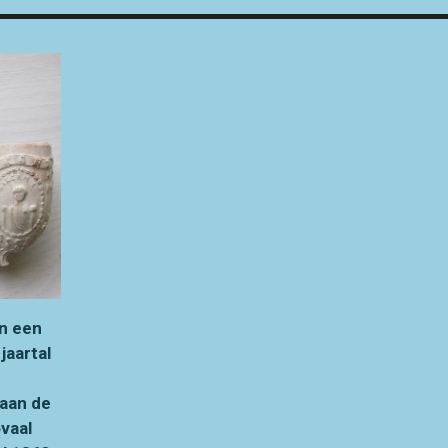
in een
jaartal
 aan de
ovaal