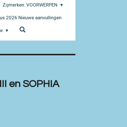
Zijmerken: VOORWERPEN
us 2026 Nieuwe aanvullingen
uw
III en SOPHIA