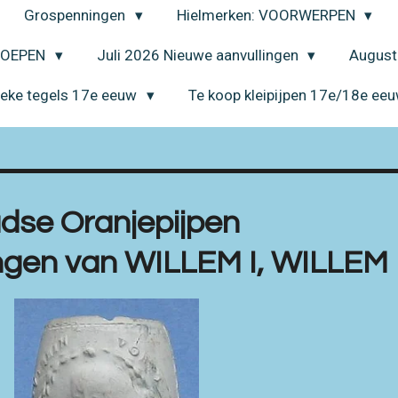
Grospenningen
Hielmerken: VOORWERPEN
EROEPEN
Juli 2026 Nieuwe aanvullingen
August
ieke tegels 17e eeuw
Te koop kleipijpen 17e/18e ee
dse Oranjepijpen
ngen van WILLEM I, WILLEM 