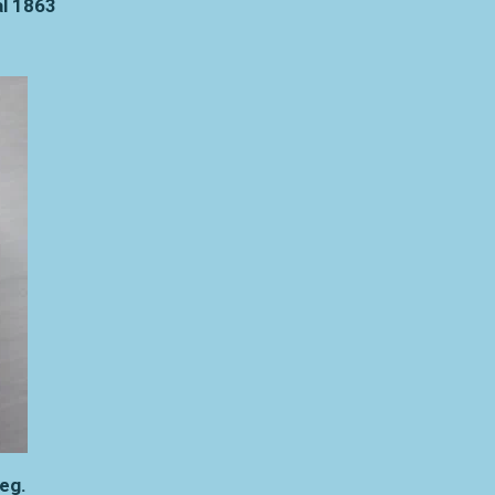
al 1863
eg.