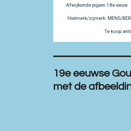
Afwijkende pijpen 18e eeuw
Hielmerk/zijmerk: MENS/B
Te koop ant
19e eeuwse Gou
met de afbeeldi