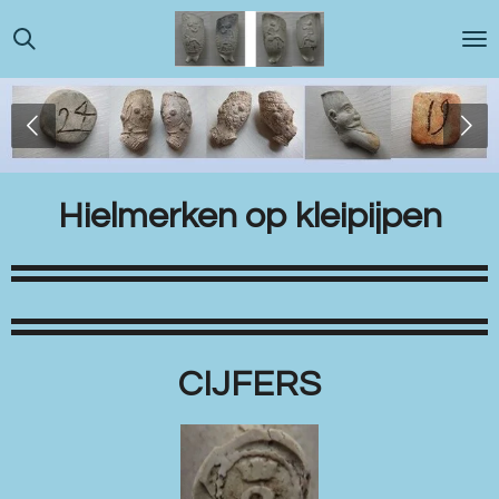
Ga
direct
naar
de
hoofdinhoud
Hielmerken op kleipijpen
CIJFERS