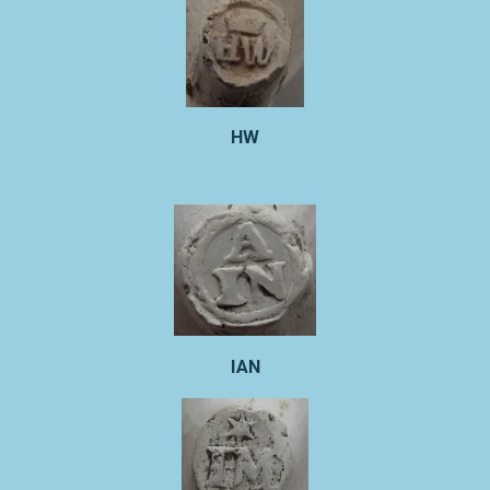
HW
IAN