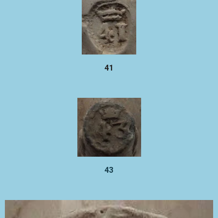
41
43