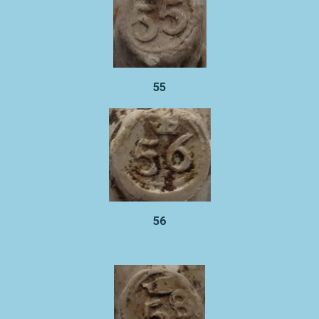
55
56