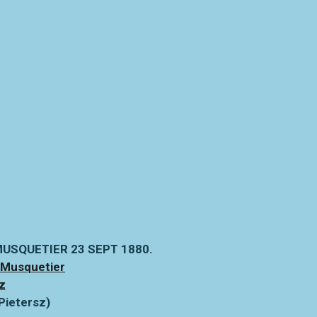
N MUSQUETIER 23 SEPT 1880.
 Musquetier
z
 Pietersz)