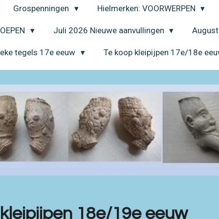
Grospenningen
Hielmerken: VOORWERPEN
EROEPEN
Juli 2026 Nieuwe aanvullingen
August
ieke tegels 17e eeuw
Te koop kleipijpen 17e/18e ee
 kleipijpen 18e/19e eeuw