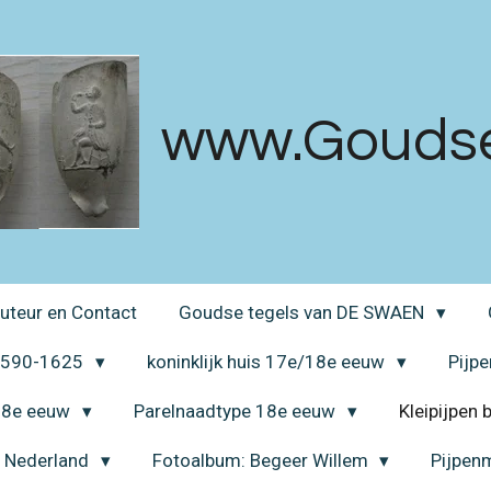
www.Goudsek
uteur en Contact
Goudse tegels van DE SWAEN
 1590-1625
koninklijk huis 17e/18e eeuw
Pijp
 18e eeuw
Parelnaadtype 18e eeuw
Kleipijpen
a Nederland
Fotoalbum: Begeer Willem
Pijpen