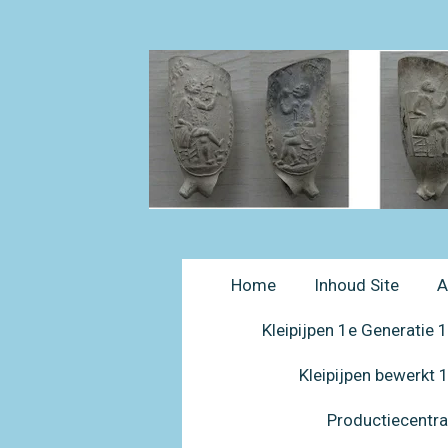
Ga
direct
naar
de
hoofdinhoud
Home
Inhoud Site
A
Kleipijpen 1e Generatie
Kleipijpen bewerkt
Productiecentr