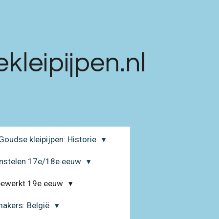
leipijpen.nl
Goudse kleipijpen: Historie
enstelen 17e/18e eeuw
 bewerkt 19e eeuw
makers: België