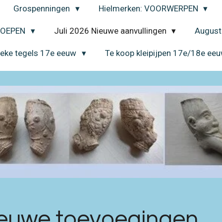
Grospenningen
Hielmerken: VOORWERPEN
EROEPEN
Juli 2026 Nieuwe aanvullingen
August
ieke tegels 17e eeuw
Te koop kleipijpen 17e/18e ee
Nieuwe toevoegingen