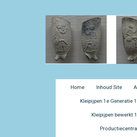
Ga
direct
naar
de
hoofdinhoud
Home
Inhoud Site
A
Kleipijpen 1e Generatie
Kleipijpen bewerkt
Productiecentr