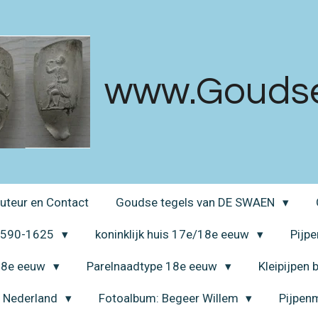
www.Goudsek
uteur en Contact
Goudse tegels van DE SWAEN
 1590-1625
koninklijk huis 17e/18e eeuw
Pijp
 18e eeuw
Parelnaadtype 18e eeuw
Kleipijpen
a Nederland
Fotoalbum: Begeer Willem
Pijpen