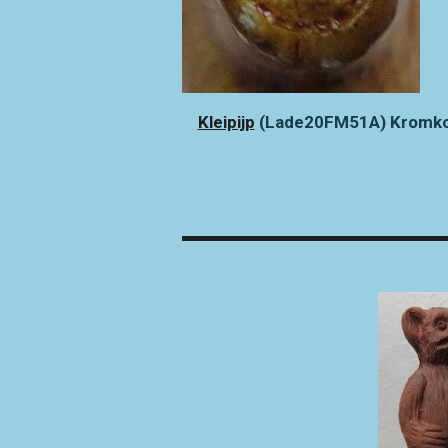
Kleipijp
(Lade20FM51A) Kromkop 