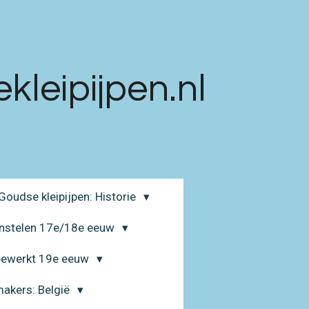
leipijpen.nl
Goudse kleipijpen: Historie
enstelen 17e/18e eeuw
 bewerkt 19e eeuw
makers: België