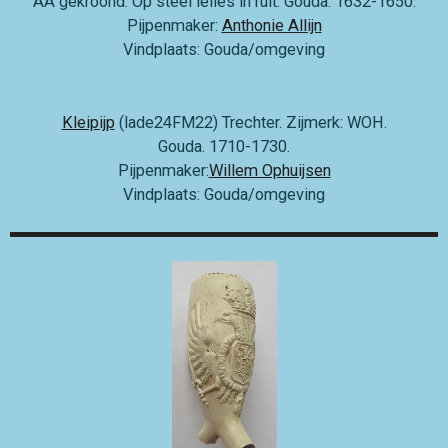
AA gekroond. Op steel lelies in ruit. Gouda. 1632-1650.
Pijpenmaker:
Anthonie Allijn
Vindplaats: Gouda/omgeving
Kleipijp
(lade24FM22) Trechter. Zijmerk: WOH.
Gouda. 1710-1730.
Pijpenmaker:
Willem Ophuijsen
Vindplaats: Gouda/omgeving