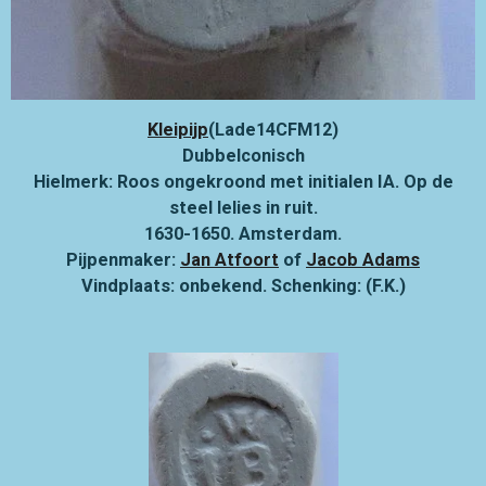
Kleipijp
(Lade14CFM12)
Dubbelconisch
Hielmerk: Roos ongekroond met initialen IA. Op de
steel lelies in ruit.
1630-1650. Amsterdam.
Pijpenmaker:
Jan Atfoort
of
Jacob Adams
Vindplaats: onbekend. Schenking: (F.K.)