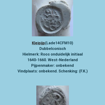
Kleipijp
(Lade14CFM10)
Dubbelconisch
Hielmerk: Roos onduidelijk initiaal
1640-1660. West-Nederland
Pijpenmaker: onbekend
Vindplaats: onbekend. Schenking: (F.K.)