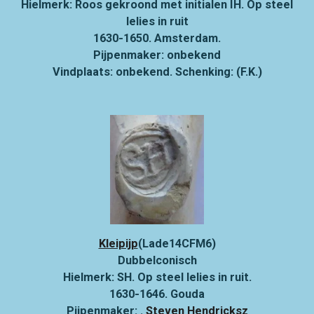
Hielmerk: Roos gekroond met initialen IH. Op steel
lelies in ruit
1630-1650. Amsterdam.
Pijpenmaker: onbekend
Vindplaats: onbekend. Schenking: (F.K.)
Kleipijp
(Lade14CFM6)
Dubbelconisch
Hielmerk: SH. Op steel lelies in ruit.
1630-1646. Gouda
Pijpenmaker:
.
Steven Hendricksz