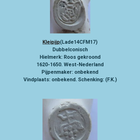
Kleipijp
(Lade14CFM17)
Dubbelconisch
Hielmerk: Roos gekroond
1620-1650. West-Nederland
Pijpenmaker: onbekend
Vindplaats: onbekend. Schenking: (F.K.)