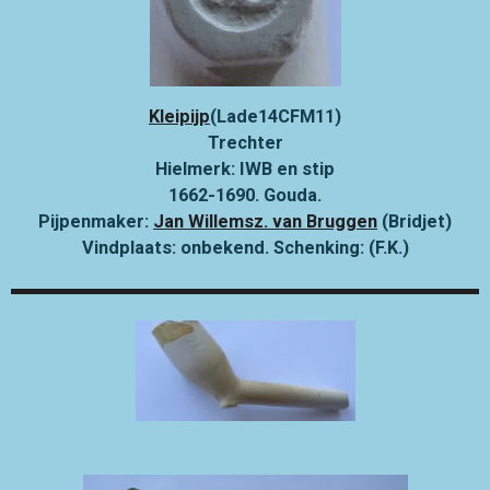
Kleipijp
(Lade14CFM11)
Trechter
Hielmerk: IWB en stip
1662-1690. Gouda.
Pijpenmaker:
Jan Willemsz. van Bruggen
(Bridjet)
Vindplaats: onbekend. Schenking: (F.K.)