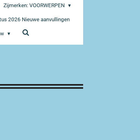
Zijmerken: VOORWERPEN
us 2026 Nieuwe aanvullingen
euw