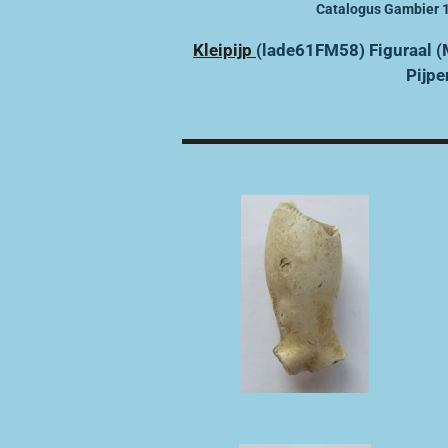
Catalogus Gambier 
Kleipijp
(lade61FM58) Figuraal (
Pijpe