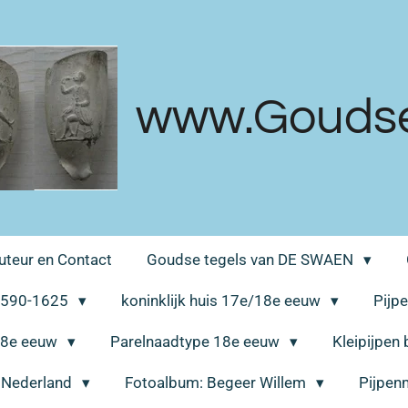
www.Goudsek
uteur en Contact
Goudse tegels van DE SWAEN
 1590-1625
koninklijk huis 17e/18e eeuw
Pijp
 18e eeuw
Parelnaadtype 18e eeuw
Kleipijpen
a Nederland
Fotoalbum: Begeer Willem
Pijpen