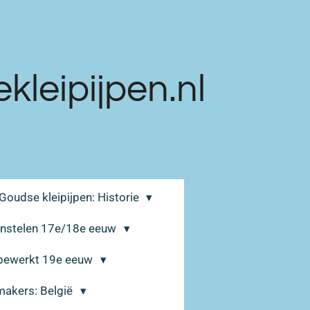
leipijpen.nl
Goudse kleipijpen: Historie
enstelen 17e/18e eeuw
 bewerkt 19e eeuw
makers: België