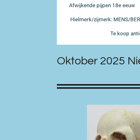
Afwijkende pijpen 18e eeuw
Hielmerk/zijmerk: MENS/B
Te koop ant
Oktober 2025 Ni