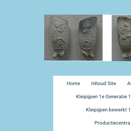
Ga
direct
naar
de
hoofdinhoud
Home
Inhoud Site
A
Kleipijpen 1e Generatie
Kleipijpen bewerkt
Productiecentr