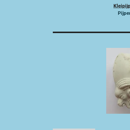
Kleipij
Pijpe