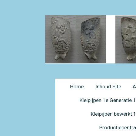
Ga
direct
naar
de
hoofdinhoud
Home
Inhoud Site
A
Kleipijpen 1e Generatie
Kleipijpen bewerkt
Productiecentr