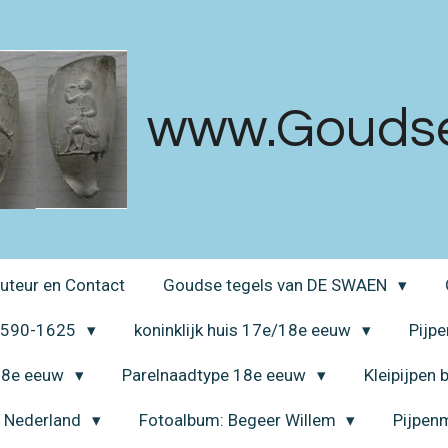
www.Goudsek
uteur en Contact
Goudse tegels van DE SWAEN
 1590-1625
koninklijk huis 17e/18e eeuw
Pijp
 18e eeuw
Parelnaadtype 18e eeuw
Kleipijpen
a Nederland
Fotoalbum: Begeer Willem
Pijpen