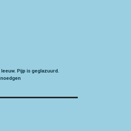
euw. Pijp is geglazuurd.
 Knoedgen