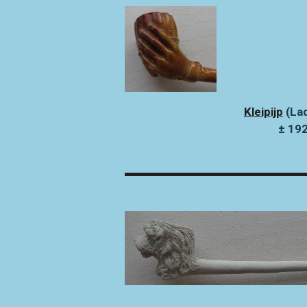
Kleipijp
(Lad
± 19