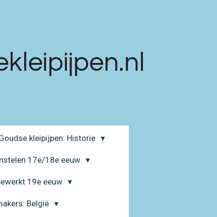
leipijpen.nl
Goudse kleipijpen: Historie
enstelen 17e/18e eeuw
 bewerkt 19e eeuw
makers: België