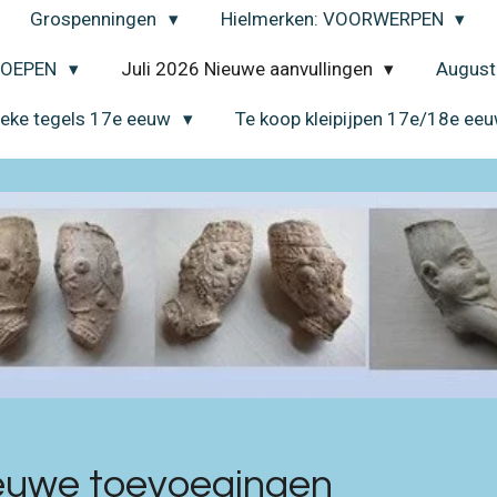
Grospenningen
Hielmerken: VOORWERPEN
EROEPEN
Juli 2026 Nieuwe aanvullingen
August
ieke tegels 17e eeuw
Te koop kleipijpen 17e/18e ee
euwe toevoegingen